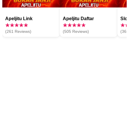
Apeljitu Link
Apeljitu Daftar
Slo
(261 Reviews)
(505 Reviews)
(365