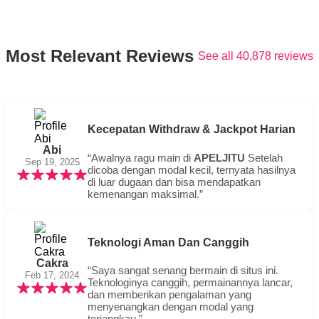
Most Relevant Reviews
See all 40,878 reviews
Kecepatan Withdraw & Jackpot Harian
Abi
“Awalnya ragu main di
APELJITU
Setelah
Sep 19, 2025
dicoba dengan modal kecil, ternyata hasilnya
di luar dugaan dan bisa mendapatkan
kemenangan maksimal.”
Teknologi Aman Dan Canggih
Cakra
“Saya sangat senang bermain di situs ini.
Feb 17, 2024
Teknologinya canggih, permainannya lancar,
dan memberikan pengalaman yang
menyenangkan dengan modal yang
terjangkau.”