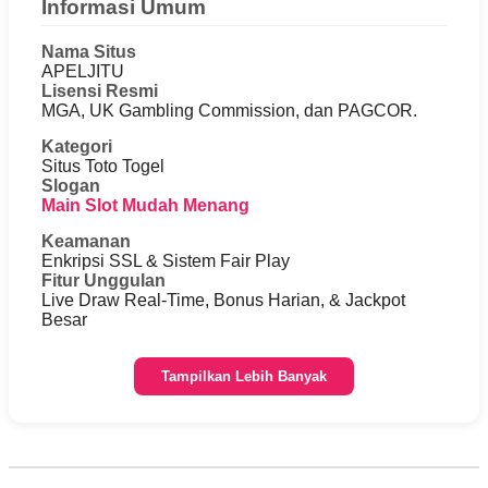
Informasi Umum
Nama Situs
APELJITU
Lisensi Resmi
MGA, UK Gambling Commission, dan PAGCOR.
Kategori
Situs Toto Togel
Slogan
Main Slot Mudah Menang
Keamanan
Enkripsi SSL & Sistem Fair Play
Fitur Unggulan
Live Draw Real-Time, Bonus Harian, & Jackpot
Besar
Tampilkan Lebih Banyak