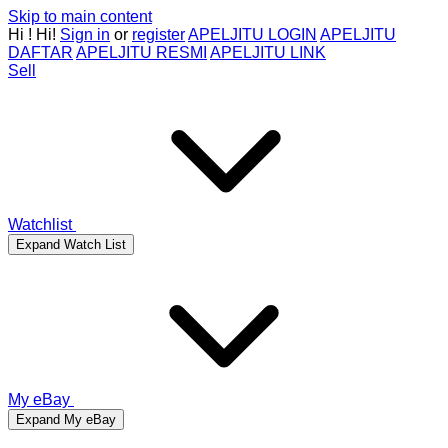
Skip to main content
Hi
!
Hi!
Sign in
or
register
APELJITU LOGIN
APELJITU
DAFTAR
APELJITU RESMI
APELJITU LINK
Sell
Watchlist
Expand Watch List
My eBay
Expand My eBay