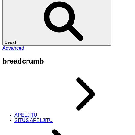
Search
Advanced
breadcrumb
APELJITU
SITUS APELJITU