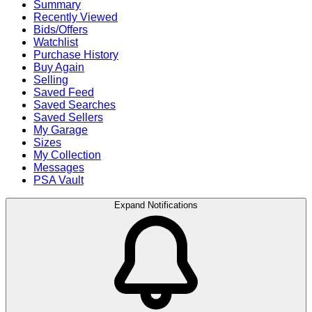
Summary
Recently Viewed
Bids/Offers
Watchlist
Purchase History
Buy Again
Selling
Saved Feed
Saved Searches
Saved Sellers
My Garage
Sizes
My Collection
Messages
PSA Vault
Expand Notifications