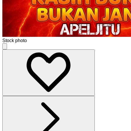
Stock photo